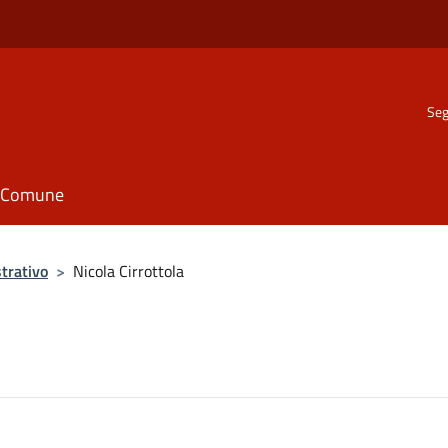
Seg
il Comune
trativo
>
Nicola Cirrottola