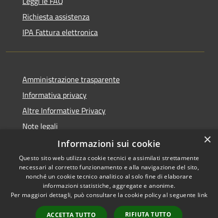
Leggi le FAQ
Richiesta assistenza
IPA Fattura elettronica
Amministrazione trasparente
Informativa privacy
Altre Informative Privacy
Note legali
×
Dichiarazione di accessibilità
Informazioni sui cookie
Questo sito web utilizza cookie tecnici e assimilati strettamente
necessari al corretto funzionamento e alla navigazione del sito,
nonché un cookie tecnico analitico al solo fine di elaborare
informazioni statistiche, aggregate e anonime.
RSS
Copyright © 2026 • Comune di
Per maggiori dettagli, può consultare la cookie policy al seguente
link
Accessibilità
Altamura • Powered by
Privacy
Municipium
Accesso
•
RIFIUTA TUTTO
ACCETTA TUTTO