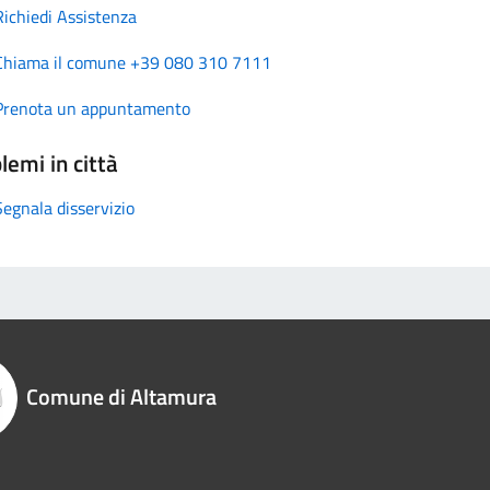
Richiedi Assistenza
Chiama il comune +39 080 310 7111
Prenota un appuntamento
lemi in città
Segnala disservizio
Comune di Altamura