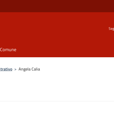
Seg
il Comune
trativo
>
Angela Calia