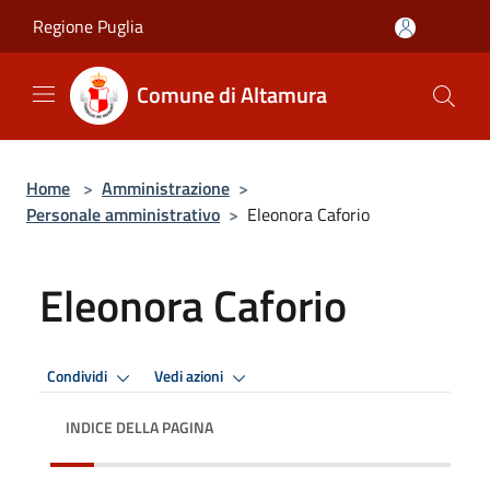
Salta al contenuto principale
Regione Puglia
Comune di Altamura
Home
>
Amministrazione
>
Personale amministrativo
>
Eleonora Caforio
Eleonora Caforio
Condividi
Vedi azioni
INDICE DELLA PAGINA