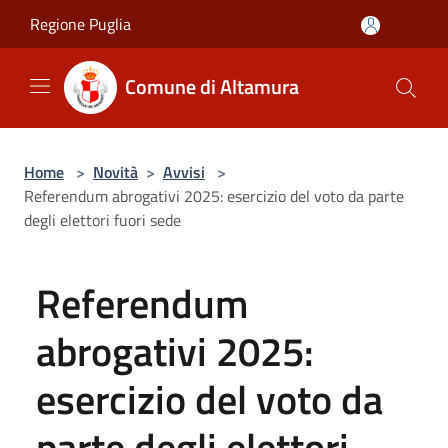
Salta al contenuto principale
Regione Puglia
Comune di Altamura
Home
>
Novità
>
Avvisi
>
Referendum abrogativi 2025: esercizio del voto da parte
degli elettori fuori sede
Referendum
abrogativi 2025:
esercizio del voto da
parte degli elettori