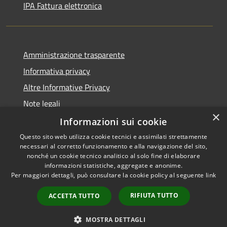
IPA Fattura elettronica
Amministrazione trasparente
Informativa privacy
Altre Informative Privacy
Note legali
×
Dichiarazione di accessibilità
Informazioni sui cookie
Questo sito web utilizza cookie tecnici e assimilati strettamente
necessari al corretto funzionamento e alla navigazione del sito,
nonché un cookie tecnico analitico al solo fine di elaborare
informazioni statistiche, aggregate e anonime.
RSS
Copyright © 2026 • Comune di
Per maggiori dettagli, può consultare la cookie policy al seguente
link
Accessibilità
Altamura • Powered by
Privacy
Municipium
Accesso
•
RIFIUTA TUTTO
ACCETTA TUTTO
Cookie
redazione
Mappa del sito
MOSTRA DETTAGLI