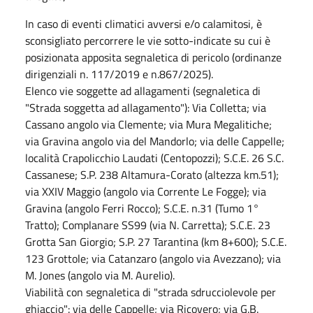
In caso di eventi climatici avversi e/o calamitosi, è
sconsigliato percorrere le vie sotto-indicate su cui è
posizionata apposita segnaletica di pericolo (ordinanze
dirigenziali n. 117/2019 e n.867/2025).
Elenco vie soggette ad allagamenti (segnaletica di
"Strada soggetta ad allagamento"): Via Colletta; via
Cassano angolo via Clemente; via Mura Megalitiche;
via Gravina angolo via del Mandorlo; via delle Cappelle;
località Crapolicchio Laudati (Centopozzi); S.C.E. 26 S.C.
Cassanese; S.P. 238 Altamura-Corato (altezza km.51);
via XXIV Maggio (angolo via Corrente Le Fogge); via
Gravina (angolo Ferri Rocco); S.C.E. n.31 (Tumo 1°
Tratto); Complanare SS99 (via N. Carretta); S.C.E. 23
Grotta San Giorgio; S.P. 27 Tarantina (km 8+600); S.C.E.
123 Grottole; via Catanzaro (angolo via Avezzano); via
M. Jones (angolo via M. Aurelio).
Viabilità con segnaletica di "strada sdrucciolevole per
ghiaccio": via delle Cappelle; via Ricovero; via G.B.