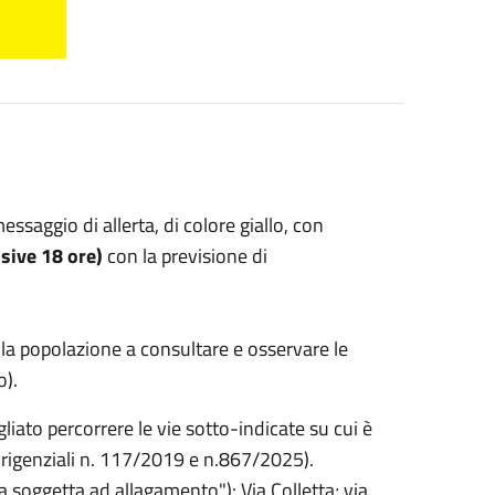
saggio di allerta, di colore giallo, con
ssive 18 ore)
con la previsione di
 la popolazione a consultare e osservare le
o).
gliato percorrere le vie sotto-indicate su cui è
irigenziali n. 117/2019 e n.867/2025).
a soggetta ad allagamento"): Via Colletta; via