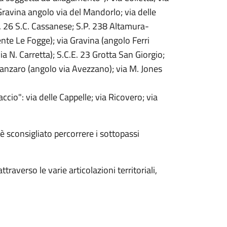
ravina angolo via del Mandorlo; via delle
E. 26 S.C. Cassanese; S.P. 238 Altamura-
nte Le Fogge); via Gravina (angolo Ferri
a N. Carretta); S.C.E. 23 Grotta San Giorgio;
tanzaro (angolo via Avezzano); via M. Jones
ccio": via delle Cappelle; via Ricovero; via
è sconsigliato percorrere i sottopassi
raverso le varie articolazioni territoriali,