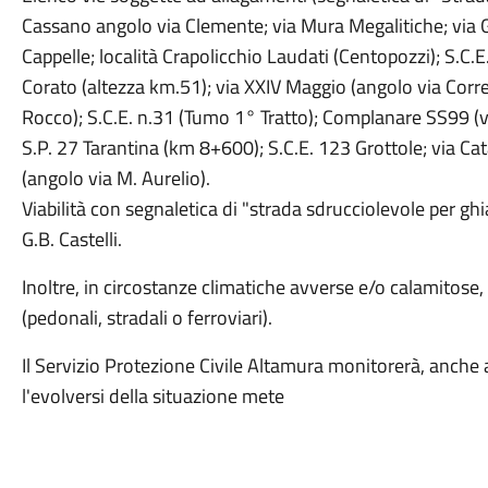
Cassano angolo via Clemente; via Mura Megalitiche; via G
Cappelle; località Crapolicchio Laudati (Centopozzi); S.C.
Corato (altezza km.51); via XXIV Maggio (angolo via Corre
Rocco); S.C.E. n.31 (Tumo 1° Tratto); Complanare SS99 (vi
S.P. 27 Tarantina (km 8+600); S.C.E. 123 Grottole; via Ca
(angolo via M. Aurelio).
Viabilità con segnaletica di "strada sdrucciolevole per ghia
G.B. Castelli.
Inoltre, in circostanze climatiche avverse e/o calamitose, 
(pedonali, stradali o ferroviari).
Il Servizio Protezione Civile Altamura monitorerà, anche att
l'evolversi della situazione mete