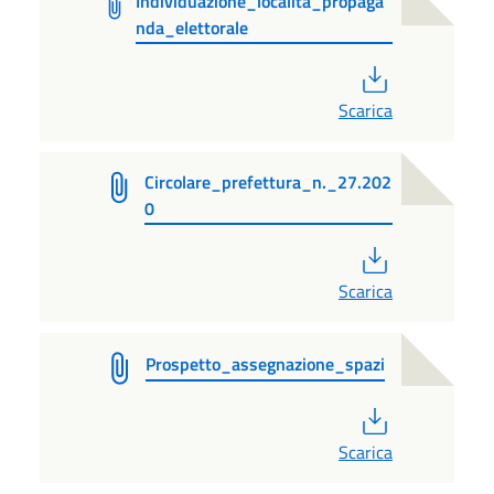
Individuazione_localita_propaga
nda_elettorale
PDF
Scarica
Circolare_prefettura_n._27.202
0
PDF
Scarica
Prospetto_assegnazione_spazi
PDF
Scarica