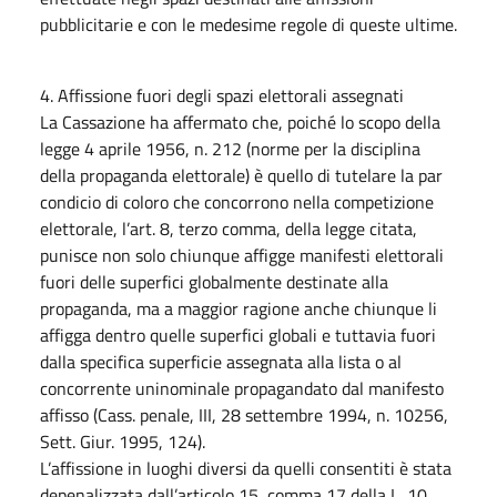
pubblicitarie e con le medesime regole di queste ultime.
4. Affissione fuori degli spazi elettorali assegnati
La Cassazione ha affermato che, poiché lo scopo della
legge 4 aprile 1956, n. 212 (norme per la disciplina
della propaganda elettorale) è quello di tutelare la par
condicio di coloro che concorrono nella competizione
elettorale, l’art. 8, terzo comma, della legge citata,
punisce non solo chiunque affigge manifesti elettorali
fuori delle superfici globalmente destinate alla
propaganda, ma a maggior ragione anche chiunque li
affigga dentro quelle superfici globali e tuttavia fuori
dalla specifica superficie assegnata alla lista o al
concorrente uninominale propagandato dal manifesto
affisso (Cass. penale, III, 28 settembre 1994, n. 10256,
Sett. Giur. 1995, 124).
L’affissione in luoghi diversi da quelli consentiti è stata
depenalizzata dall’articolo 15, comma 17 della L. 10