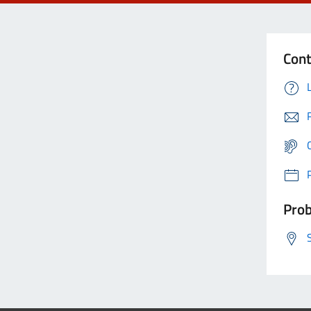
Cont
Prob