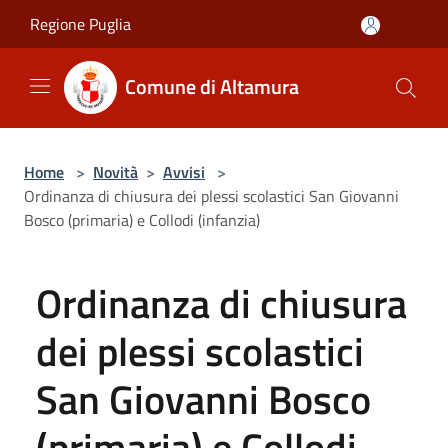
Salta al contenuto principale
Regione Puglia
Comune di Altamura
Home
>
Novità
>
Avvisi
>
Ordinanza di chiusura dei plessi scolastici San Giovanni
Bosco (primaria) e Collodi (infanzia)
Ordinanza di chiusura
dei plessi scolastici
San Giovanni Bosco
(primaria) e Collodi