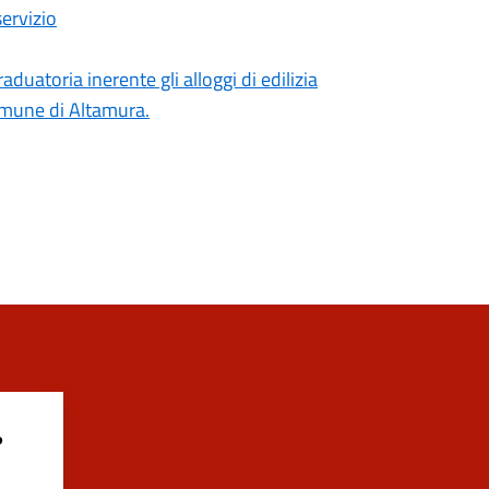
servizio
uatoria inerente gli alloggi di edilizia
comune di Altamura.
?