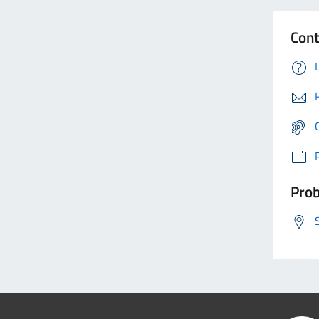
Cont
Prob