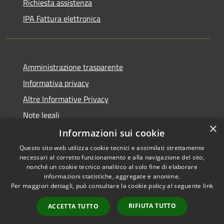
Richiesta assistenza
IPA Fattura elettronica
Amministrazione trasparente
Informativa privacy
Altre Informative Privacy
Note legali
×
Dichiarazione di accessibilità
Informazioni sui cookie
Questo sito web utilizza cookie tecnici e assimilati strettamente
necessari al corretto funzionamento e alla navigazione del sito,
nonché un cookie tecnico analitico al solo fine di elaborare
informazioni statistiche, aggregate e anonime.
RSS
Copyright © 2026 • Comune di
Per maggiori dettagli, può consultare la cookie policy al seguente
link
Accessibilità
Altamura • Powered by
Privacy
Municipium
Accesso
•
RIFIUTA TUTTO
ACCETTA TUTTO
Cookie
redazione