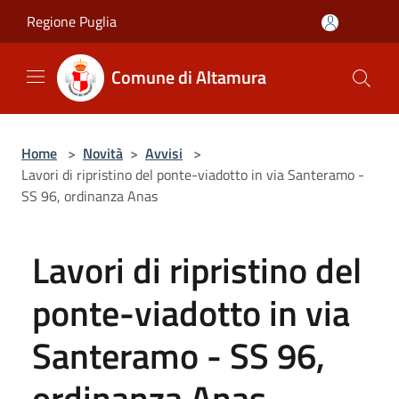
Salta al contenuto principale
Regione Puglia
Comune di Altamura
Home
>
Novità
>
Avvisi
>
Lavori di ripristino del ponte-viadotto in via Santeramo -
SS 96, ordinanza Anas
Lavori di ripristino del
ponte-viadotto in via
Santeramo - SS 96,
ordinanza Anas