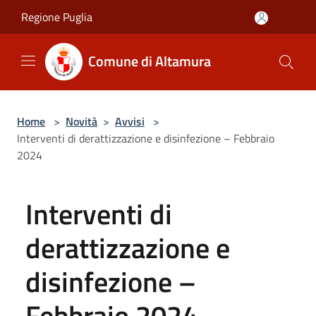
Salta al contenuto principale
Regione Puglia
Comune di Altamura
Home
>
Novità
>
Avvisi
>
Interventi di derattizzazione e disinfezione – Febbraio
2024
Interventi di
derattizzazione e
disinfezione –
Febbraio 2024