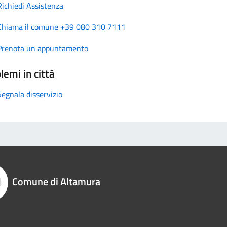
Richiedi Assistenza
Chiama il comune +39 080 310 7111
Prenota un appuntamento
lemi in città
Segnala disservizio
Comune di Altamura