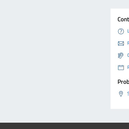
Cont
Prob