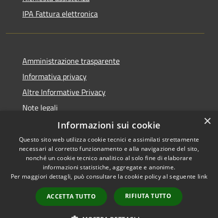
IPA Fattura elettronica
Amministrazione trasparente
Informativa privacy
Altre Informative Privacy
Note legali
×
Dichiarazione di accessibilità
Informazioni sui cookie
Questo sito web utilizza cookie tecnici e assimilati strettamente
necessari al corretto funzionamento e alla navigazione del sito,
nonché un cookie tecnico analitico al solo fine di elaborare
informazioni statistiche, aggregate e anonime.
RSS
Copyright © 2026 • Comune di
Per maggiori dettagli, può consultare la cookie policy al seguente
link
Accessibilità
Altamura • Powered by
Privacy
Municipium
Accesso
•
RIFIUTA TUTTO
ACCETTA TUTTO
Cookie
redazione