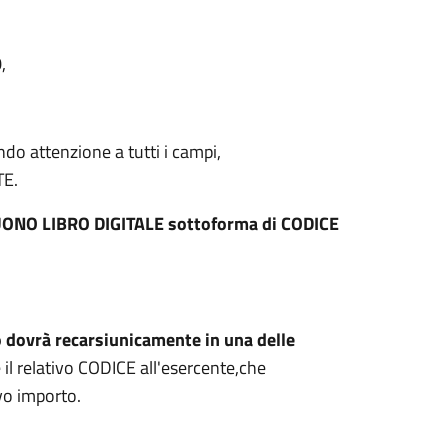
,
do attenzione a tutti i campi,
TE.
l BUONO LIBRO DIGITALE sottoforma di CODICE
 dovrà recarsi
unicamente in una delle
 il relativo CODICE all'esercente,che
tivo importo.