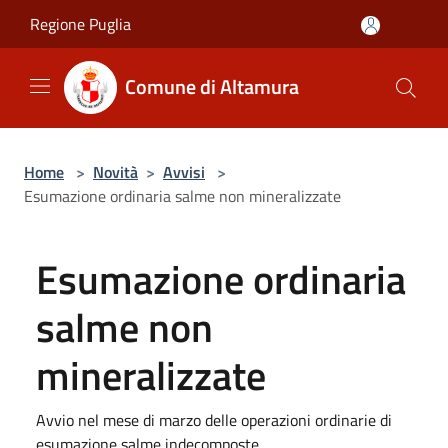
Salta al contenuto principale
Regione Puglia
Comune di Altamura
Home
>
Novità
>
Avvisi
>
Esumazione ordinaria salme non mineralizzate
Esumazione ordinaria
salme non
mineralizzate
Avvio nel mese di marzo delle operazioni ordinarie di
esumazione salme indecomposte