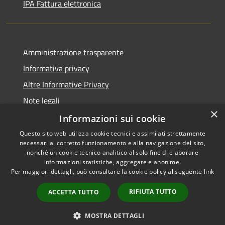
IPA Fattura elettronica
Amministrazione trasparente
Informativa privacy
Altre Informative Privacy
Note legali
×
Dichiarazione di accessibilità
Informazioni sui cookie
Questo sito web utilizza cookie tecnici e assimilati strettamente
necessari al corretto funzionamento e alla navigazione del sito,
nonché un cookie tecnico analitico al solo fine di elaborare
informazioni statistiche, aggregate e anonime.
RSS
Copyright © 2026 • Comune di
Per maggiori dettagli, può consultare la cookie policy al seguente
link
Accessibilità
Altamura • Powered by
Privacy
Municipium
Accesso
•
RIFIUTA TUTTO
ACCETTA TUTTO
Cookie
redazione
Mappa del sito
MOSTRA DETTAGLI