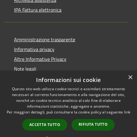
IPA Fattura elettronica
Amministrazione trasparente
Informativa privacy
Altre Informative Privacy
Note legali
×
Dichiarazione di accessibilità
Informazioni sui cookie
Questo sito web utilizza cookie tecnici e assimilati strettamente
necessari al corretto funzionamento e alla navigazione del sito,
nonché un cookie tecnico analitico al solo fine di elaborare
informazioni statistiche, aggregate e anonime.
RSS
Copyright © 2026 • Comune di
Per maggiori dettagli, può consultare la cookie policy al seguente
link
Accessibilità
Altamura • Powered by
Privacy
Municipium
Accesso
•
RIFIUTA TUTTO
ACCETTA TUTTO
Cookie
redazione