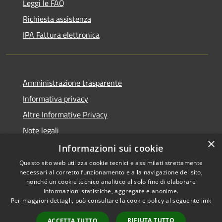
Leggi le FAQ
Richiesta assistenza
IPA Fattura elettronica
Amministrazione trasparente
Informativa privacy
Altre Informative Privacy
Note legali
×
Dichiarazione di accessibilità
Informazioni sui cookie
Questo sito web utilizza cookie tecnici e assimilati strettamente
necessari al corretto funzionamento e alla navigazione del sito,
nonché un cookie tecnico analitico al solo fine di elaborare
informazioni statistiche, aggregate e anonime.
RSS
Copyright © 2026 • Comune di
Per maggiori dettagli, può consultare la cookie policy al seguente
link
Accessibilità
Altamura • Powered by
Privacy
Municipium
Accesso
•
RIFIUTA TUTTO
ACCETTA TUTTO