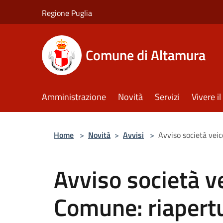
Salta al contenuto principale
Regione Puglia
Comune di Altamura
Amministrazione
Novità
Servizi
Vivere 
Home
>
Novità
>
Avvisi
>
Avviso società veic
Avviso società v
Comune: riapertu