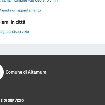
Chiama il comune +39 080 310 7111
Prenota un appuntamento
lemi in città
Segnala disservizio
Comune di Altamura
E DI SERVIZIO