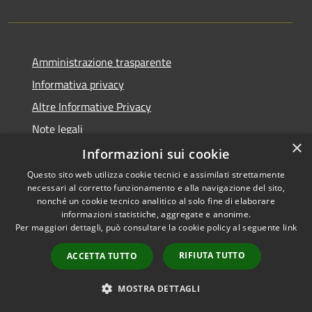
Amministrazione trasparente
Informativa privacy
Altre Informative Privacy
Note legali
×
Dichiarazione di accessibilità
Informazioni sui cookie
Questo sito web utilizza cookie tecnici e assimilati strettamente
necessari al corretto funzionamento e alla navigazione del sito,
nonché un cookie tecnico analitico al solo fine di elaborare
informazioni statistiche, aggregate e anonime.
RSS
Copyright © 2026 • Comune di
Per maggiori dettagli, può consultare la cookie policy al seguente
link
Accessibilità
Altamura • Powered by
Privacy
Municipium
Accesso
•
RIFIUTA TUTTO
ACCETTA TUTTO
Cookie
redazione
Mappa del sito
MOSTRA DETTAGLI