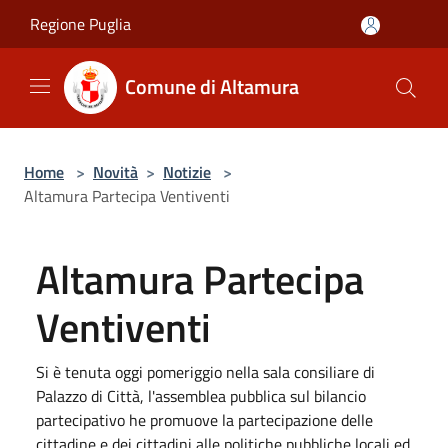
Salta al contenuto principale
Regione Puglia
Comune di Altamura
Home
>
Novità
>
Notizie
>
Altamura Partecipa Ventiventi
Altamura Partecipa
Ventiventi
Si è tenuta oggi pomeriggio nella sala consiliare di
Palazzo di Città, l'assemblea pubblica sul bilancio
partecipativo he promuove la partecipazione delle
cittadine e dei cittadini alle politiche pubbliche locali ed