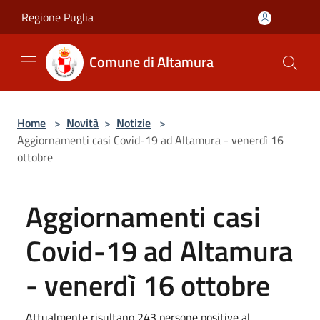
Salta al contenuto principale
Regione Puglia
Comune di Altamura
Home
>
Novità
>
Notizie
>
Aggiornamenti casi Covid-19 ad Altamura - venerdì 16
ottobre
Aggiornamenti casi
Covid-19 ad Altamura
- venerdì 16 ottobre
Attualmente risultano 243 persone positive al