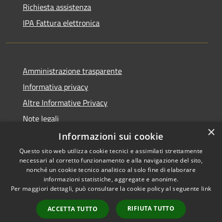
Richiesta assistenza
IPA Fattura elettronica
Amministrazione trasparente
Informativa privacy
Altre Informative Privacy
Note legali
×
Dichiarazione di accessibilità
Informazioni sui cookie
Questo sito web utilizza cookie tecnici e assimilati strettamente
necessari al corretto funzionamento e alla navigazione del sito,
nonché un cookie tecnico analitico al solo fine di elaborare
informazioni statistiche, aggregate e anonime.
RSS
Copyright © 2026 • Comune di
Per maggiori dettagli, può consultare la cookie policy al seguente
link
Accessibilità
Altamura • Powered by
Privacy
Municipium
Accesso
•
RIFIUTA TUTTO
ACCETTA TUTTO
Cookie
redazione