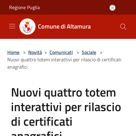
Salta al contenuto principale
Regione Puglia
Comune di Altamura
Home
>
Novità
>
Comunicati
>
Sociale
>
Nuovi quattro totem interattivi per rilascio di certificati
anagrafici
Nuovi quattro totem
interattivi per rilascio
di certificati
anagrafici