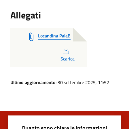
Allegati
Locandina PalaB
PDF
Scarica
Ultimo aggiornamento
: 30 settembre 2025, 11:52
Quanto sono chiare le informazioni