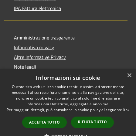
IPA Fattura elettronica
Amministrazione trasparente
Informativa privacy
Altre Informative Privacy
Note legali
×
Dichiarazione di accessibilità
Informazioni sui cookie
Questo sito web utilizza cookie tecnici e assimilati strettamente
necessari al corretto funzionamento e alla navigazione del sito,
nonché un cookie tecnico analitico al solo fine di elaborare
informazioni statistiche, aggregate e anonime.
RSS
Copyright © 2026 • Comune di
Per maggiori dettagli, può consultare la cookie policy al seguente
link
Accessibilità
Altamura • Powered by
Privacy
Municipium
Accesso
•
RIFIUTA TUTTO
ACCETTA TUTTO
Cookie
redazione